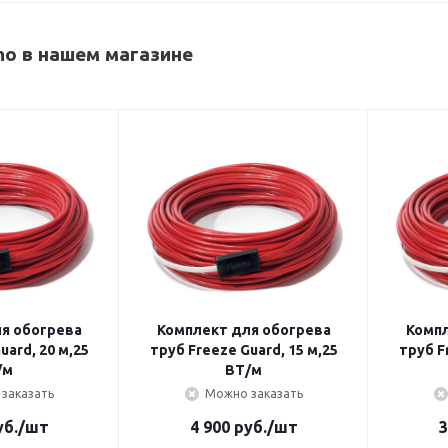
o в нашем магазине
я обогрева
Комплект для обогрева
Компл
труб Freeze Guard, 15 м,25
труб Freeze Guard, 10 м,25
/м
ВТ/м
заказать
Можно заказать
б.
/шт
4 900
руб.
/шт
3