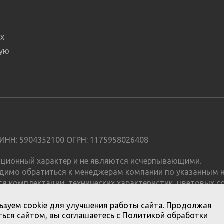
х
ную
ИНН: 5904352100 ОГРН: 1175958026408
мационный характер и не являются исчерпывающими.
димо обратиться к менеджерам компании по указанным н
я комплектации, технических характеристик, цветовых с
е является публичной офертой.
ьзуем cookie для улучшения работы сайта. Продолжая
ься сайтом, вы соглашаетесь с
Политикой обработки