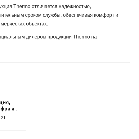
укция Thermo отличается надёжностью,
лительным сроком службы, обеспечивая комфорт и
ммерческих объектах.
ициальным дилером продукции Thermo на
ция,
офра и
бель
ь
21