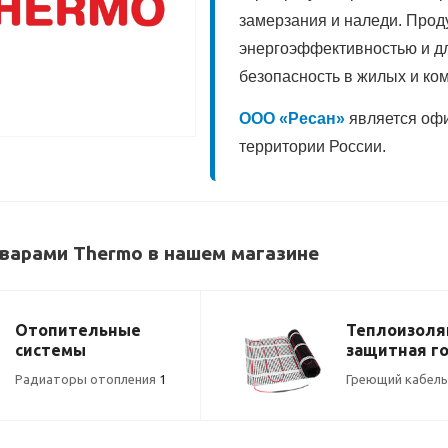
замерзания и наледи. Прод
энергоэффективностью и д
безопасность в жилых и ко
ООО «Ресан»
является оф
территории России.
варами Thermo в нашем магазине
Отопительные
Теплоизоля
системы
защитная г
греющий ка
Радиаторы отопления
1
Греющий кабел