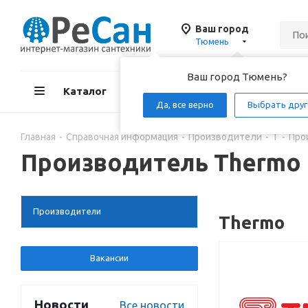
Ваш город
Тюмень
Ваш город Тюмень?
Каталог
Акции
Д
Да, все верно
Выбрать друг
Главная
-
Справочная информация
-
Производители
-
T
-
Про
Производитель Thermo
Производители
Thermo
Вакансии
Новости
Все новости