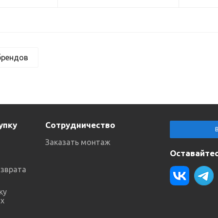
брендов
упку
Сотрудничество
Заказать монтаж
Оставайтес
озврата
ку
х