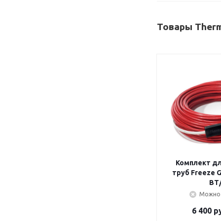
Товары Therm
Комплект дл
труб Freeze Guard, 20 м,25
ВТ
Можно 
6 400
ру