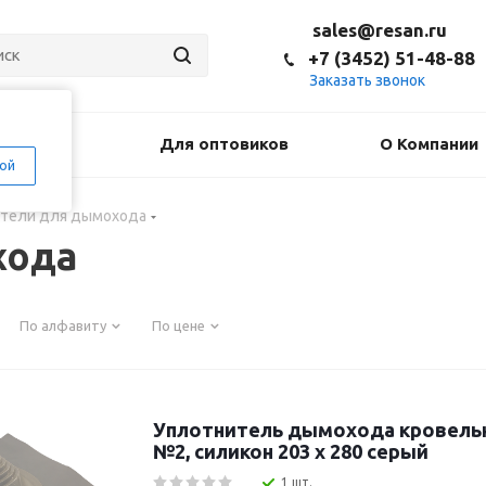
sales@resan.ru
+7 (3452) 51-48-88
Заказать звонок
оставка
Для оптовиков
О Компании
ой
тели для дымохода
хода
По алфавиту
По цене
Уплотнитель дымохода кровель
№2, силикон 203 х 280 серый
1 шт.