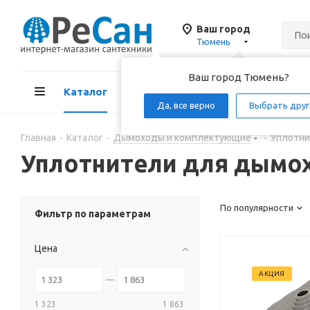
Ваш город
Тюмень
Ваш город Тюмень?
Каталог
Акции
Д
Да, все верно
Выбрать друг
Главная
-
Каталог
-
Дымоходы и комплектующие
-
Уплотни
Уплотнители для дымо
По популярности
Фильтр по параметрам
Цена
АКЦИЯ
1 323
1 863