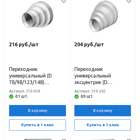
216
руб.
/шт
204
руб.
/шт
Переходник
Переходник
универсальный (D
универсальный
78/98/123/148)
эксцентрик (D
ПУ15.12.10.8 Эра
80/100/120/125/160)
Артикул: 210-038
Артикул: 210-242
Эра
61 шт.
69 шт.
В корзину
В корзину
Купить в 1 клик
Купить в 1 клик