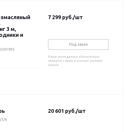
безмасляный
7 299
руб.
/шт
,
г 3 м,
одники и
Под заказ
25301905
Наши менеджеры обязательно
свяжутся с вами и уточнят условия
заказа
рь
20 601
руб.
/шт
/3/6