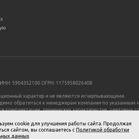
х
ную
ИНН: 5904352100 ОГРН: 1175958026408
мационный характер и не являются исчерпывающими.
димо обратиться к менеджерам компании по указанным н
я комплектации, технических характеристик, цветовых с
е является публичной офертой.
ьзуем cookie для улучшения работы сайта. Продолжая
ься сайтом, вы соглашаетесь с
Политикой обработки
ьных данных