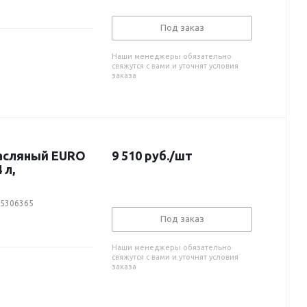
Под заказ
Наши менеджеры обязательно
свяжутся с вами и уточнят условия
заказа
масляный EURO
9 510
руб.
/шт
 л,
25306365
Под заказ
Наши менеджеры обязательно
свяжутся с вами и уточнят условия
заказа