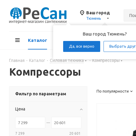
Ваш город
Тюмень
Ваш город Тюмень?
Каталог
Акции
Д
Да, все верно
Выбрать друг
Главная
-
Каталог
-
Силовая техника
-
Компрессоры
Компрессоры
По популярности
Фильтр по параметрам
Цена
7 299
20 601