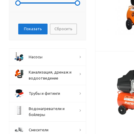
Сбросить
Насосы
Канализация, дренаж и
водоотведение
Трубы и фитинги
Водонагреватели и
бойлеры
Смесители