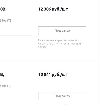
0В,
12 386
руб.
/шт
25306375
Под заказ
Наши менеджеры обязательно
свяжутся с вами и уточнят условия
заказа
В,
10 841
руб.
/шт
25306370
Под заказ