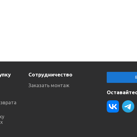
упку
Сотрудничество
Заказать монтаж
Оставайтес
озврата
ку
х