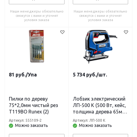
Наши менеджеры обязательно
Наши менеджеры обязательно
свяжутся с вами и уточнят
свяжутся с вами и уточнят
условия заказа
условия заказа
81
руб.
/Упа
5 734
руб.
/шт.
Пилки по дереву
Лобзик электрический
75*2,0мм чистый рез
ЛП-500 К (500 Вт, кейс,
Т119ВО Runex (2)
толщина дерева 65мм)
Профессионал ЗУБР
Артикул: 555109-2
Артикул: ЛП-500 К
Можно заказать
Можно заказать