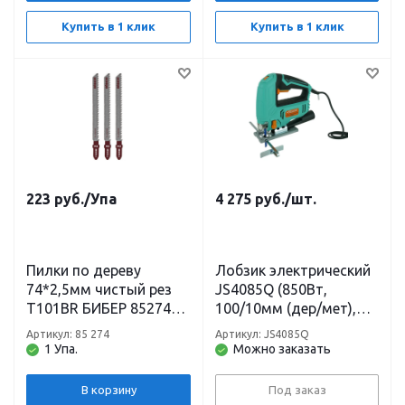
Купить в 1 клик
Купить в 1 клик
223
руб.
/Упа
4 275
руб.
/шт.
Пилки по дереву
Лобзик электрический
74*2,5мм чистый рез
JS4085Q (850Вт,
Т101ВR БИБЕР 85274
100/10мм (дер/мет),
(3шт)
быстрозаж) STURM
Артикул: 85 274
Артикул: JS4085Q
1 Упа.
Можно заказать
В корзину
Под заказ