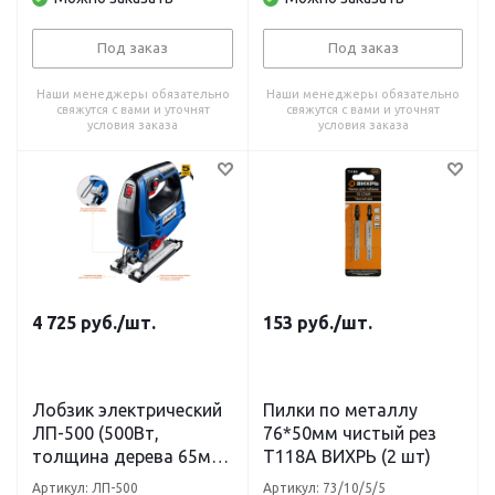
STURM
Под заказ
Под заказ
Наши менеджеры обязательно
Наши менеджеры обязательно
свяжутся с вами и уточнят
свяжутся с вами и уточнят
условия заказа
условия заказа
4 725
руб.
/шт.
153
руб.
/шт.
Лобзик электрический
Пилки по металлу
ЛП-500 (500Вт,
76*50мм чистый рез
толщина дерева 65мм)
Т118А ВИХРЬ (2 шт)
Профессионал ЗУБР
Артикул: ЛП-500
Артикул: 73/10/5/5