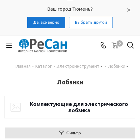
Ваш город Тюмень?
Да, все верно
Выбрать другой
0
Главная
-
Каталог
-
Электроинструмент
-
Лобзики
Лобзики
Компектующие для электрического
лобзика
Фильтр