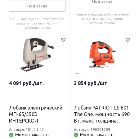
Под заказ
Под заказ
Наши менеджеры обязательно
свяжутся с вами и уточнят
Наши менеджеры обязательно
условия заказа
свяжутся с вами и уточнят
условия заказа
4 091
руб.
/шт.
2 854
руб.
/шт
Лобзик электрический
Лобзик PATRIOT LS 601
МП-65/550Э
The One, мощность 690
ИНТЕРСКОЛ
Вт, макс толщина
дерева 65мм, 4 поз.
Артикул: 101.1.1.00
Артикул: 190301709
маятниковый ход,
Можно заказать
Можно заказать