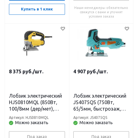
Наши менеджеры обязательно
Купить в 1 клик
свяжутся с вами и уточнят
условия заказа
8 375
руб.
/шт.
4 907
руб.
/шт.
Лобзик электрический
Лобзик электрический
HJS0810MQL (850Вт,
JS4075QS (750Вт,
100/8мм (дер/мет),
65/5мм, быстрозаж,
металл. редуктор)
подсветка, литая
Артикул: HJS0810MQL
Артикул: JS4075QS
HANSKONNER
платформа) STURM
Можно заказать
Можно заказать
Под заказ
Под заказ