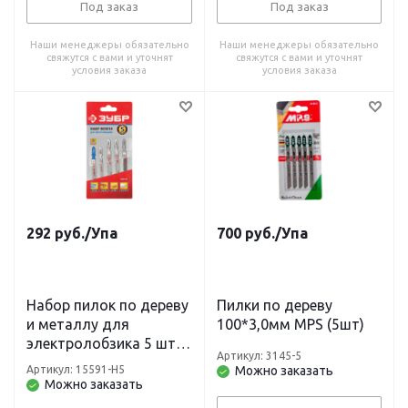
Под заказ
Под заказ
Наши менеджеры обязательно
Наши менеджеры обязательно
свяжутся с вами и уточнят
свяжутся с вами и уточнят
условия заказа
условия заказа
292
руб.
/Упа
700
руб.
/Упа
Набор пилок по дереву
Пилки по дереву
и металлу для
100*3,0мм MPS (5шт)
электролобзика 5 шт с
Артикул: 3145-5
EU-хвостовиком ЗУБР
Артикул: 15591-H5
Можно заказать
"ПРОФИ"
Можно заказать