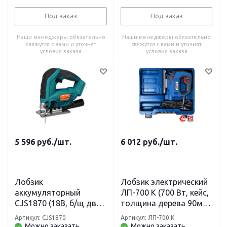
быстрая смена пилки,
регулировка скорости
Под заказ
Под заказ
Наши менеджеры обязательно
Наши менеджеры обязательно
свяжутся с вами и уточнят
свяжутся с вами и уточнят
условия заказа
условия заказа
5 596
руб.
/шт.
6 012
руб.
/шт.
Лобзик
Лобзик электрический
аккумуляторный
ЛП-700 К (700 Вт, кейс,
CJS1870 (18В, б/щ двиг,
толщина дерева 90мм)
1BatterySystem, пропил
Профессионал ЗУБР
Артикул: CJS1870
Артикул: ЛП-700 К
80 мм, без ЗУ и АКБ)
Можно заказать
Можно заказать