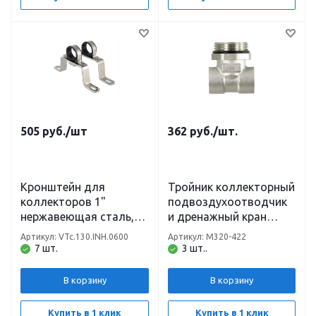
505
руб.
/шт
362
руб.
/шт.
Кронштейн для
Тройник коллекторный
коллекторов 1"
подвоздухоотводчик
нержавеющая сталь,
и дренажный кран
высокий (пара) VTm
1"x1/2"x1/2" нар.-вн.-
Артикул: VTc.130.INH.0600
Артикул: M320-422
вн. TIM
7 шт.
3 шт..
В корзину
В корзину
Купить в 1 клик
Купить в 1 клик