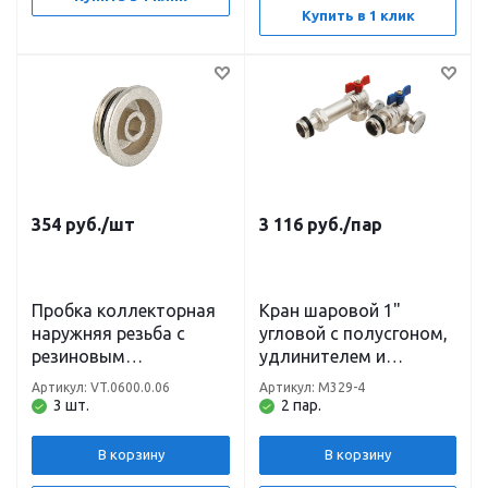
Купить в 1 клик
354
руб.
/шт
3 116
руб.
/пар
Пробка коллекторная
Кран шаровой 1"
наружняя резьба с
угловой с полусгоном,
резиновым
удлинителем и
уплотнением 1" VALTEC
термометром
Артикул: VT.0600.0.06
Артикул: M329-4
красный+синий (пара)
3 шт.
2 пар.
TIM
В корзину
В корзину