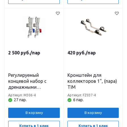
2 500
руб.
/пар
420
руб.
/пар
Регулируемый
Кронштейн для
концевой набор с
коллекторов 1", (пара)
дренажными
TIM
вентилями,
Артикул: M306-4
Артикул: FZ037-4
автоматическими
27 пар.
6 пар.
воздухоотводчиками,
пара 1" TIM
В корзину
В корзину
Купить в 1 клик
Купить в 1 клик