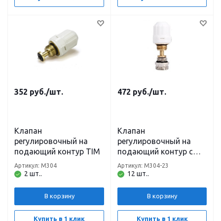
352
руб.
/шт.
472
руб.
/шт.
Клапан
Клапан
регулировочный на
регулировочный на
подающий контур TIM
подающий контур с
ниппелем 1/2 ш х 3/4 ш
Артикул: M304
Артикул: M304-23
под евроконус TIM
2 шт..
12 шт..
В корзину
В корзину
Купить в 1 клик
Купить в 1 клик