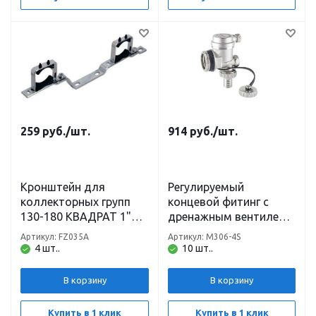
259
руб.
/шт.
914
руб.
/шт.
Кронштейн для
Регулируемый
коллекторных групп
концевой фитинг с
130-180 КВАДРАТ 1"
дренажным вентилем,
(1шт) TIM
автоматический
Артикул: FZ035A
Артикул: M306-4S
воздухоотводчик,
4 шт..
10 шт..
компактный 1" TIM
В корзину
В корзину
Купить в 1 клик
Купить в 1 клик