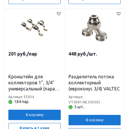
201
руб.
/пар
448
руб.
/шт.
Кронштейн для
Разделитель потока
коллекторов 1", 3/4"
коллекторный
универсальный (пара)
(евроконус 3/4) VALTEC
TIM
Артикул: FZ034
Артикул:
184 пар.
VT.0681.NE.050505
5 шт..
В корзину
В корзину
Купить в 1 клик