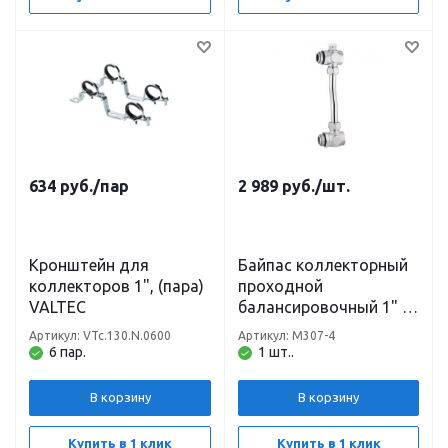
634
руб.
/пар
2 989
руб.
/шт.
Кронштейн для
Байпас коллекторный
коллекторов 1", (пара)
проходной
VALTEC
балансировочный 1" с
перепускным клапаном
Артикул: VTc.130.N.0600
Артикул: M307-4
высота 210 мм TIM
6 пар.
1 шт..
В корзину
В корзину
Купить в 1 клик
Купить в 1 клик