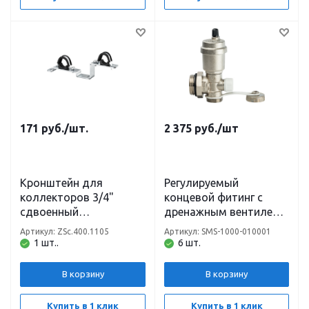
171
руб.
/шт.
2 375
руб.
/шт
Кронштейн для
Регулируемый
коллекторов 3/4"
концевой фитинг с
сдвоенный
дренажным вентилем,
универсальный,
автоматический
Артикул: ZSc.400.1105
Артикул: SMS-1000-010001
усиленный (1шт) TIM
воздухоотводчик
1 шт..
6 шт.
1"STOUT
В корзину
В корзину
Купить в 1 клик
Купить в 1 клик