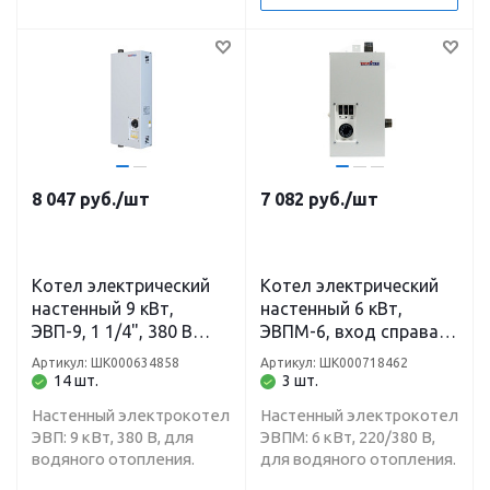
8 047
руб.
/шт
7 082
руб.
/шт
Котел электрический
Котел электрический
настенный 9 кВт,
настенный 6 кВт,
ЭВП-9, 1 1/4", 380 В
ЭВПМ-6, вход справа
Теплотех
1", 220/380 В Теплотех
Артикул: ШК000634858
Артикул: ШК000718462
14 шт.
3 шт.
Настенный электрокотел
Настенный электрокотел
ЭВП: 9 кВт, 380 В, для
ЭВПМ: 6 кВт, 220/380 В,
водяного отопления.
для водяного отопления.