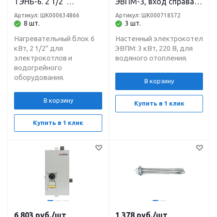
ТЭНБ-6. 2 1/2"
ЭВПМ-3, вход справа
Теплотех
1", 220 В Теплотех
Артикул: ШК000634866
Артикул: ШК000718572
8 шт.
3 шт.
Нагревательный блок 6
Настенный электрокотел
кВт, 2 1/2" для
ЭВПМ: 3 кВт, 220 В, для
электрокотлов и
водяного отопления.
водогрейного
оборудования.
В корзину
В корзину
Купить в 1 клик
Купить в 1 клик
6 803
руб.
/шт
1 378
руб.
/шт