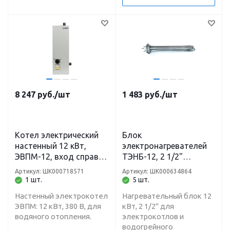
8 247
руб.
/шт
1 483
руб.
/шт
Котел электрический
Блок
настенный 12 кВт,
электронагревателей
ЭВПМ-12, вход справа
ТЭНБ-12, 2 1/2"
1", 380 В Теплотех
Теплотех
Артикул: ШК000718571
Артикул: ШК000634864
1 шт.
5 шт.
Настенный электрокотел
Нагревательный блок 12
ЭВПМ: 12 кВт, 380 В, для
кВт, 2 1/2" для
водяного отопления.
электрокотлов и
водогрейного