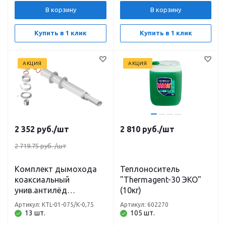
В корзину
В корзину
Купить в 1 клик
Купить в 1 клик
АКЦИЯ
АКЦИЯ
2 352
руб.
/шт
2 810
руб.
/шт
2 719.75 руб.
/шт
Комплект дымохода
Теплоноситель
коаксиальный
"Thermagent-30 ЭКО"
унив.антилёд
(10кг)
D60/100х750 Haier,
Артикул: KTL-01-075/К-0,75
Артикул: 602270
Hubert, Bugatti, Baxi,
13 шт.
105 шт.
BOSCH кроме navien