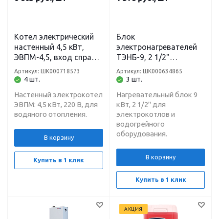
Котел электрический
Блок
настенный 4,5 кВт,
электронагревателей
ЭВПМ-4,5, вход справа
ТЭНБ-9, 2 1/2"
1", 220 В Теплотех
Теплотех
Артикул: ШК000718573
Артикул: ШК000634865
4 шт.
3 шт.
Настенный электрокотел
Нагревательный блок 9
ЭВПМ: 4,5 кВт, 220 В, для
кВт, 2 1/2" для
водяного отопления.
электрокотлов и
водогрейного
оборудования.
В корзину
В корзину
Купить в 1 клик
Купить в 1 клик
АКЦИЯ