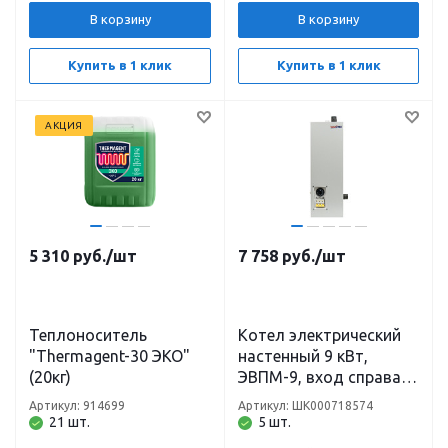
Krats/DR Thermo
В корзину
В корзину
Купить в 1 клик
Купить в 1 клик
АКЦИЯ
5 310
руб.
/шт
7 758
руб.
/шт
Теплоноситель
Котел электрический
"Thermagent-30 ЭКО"
настенный 9 кВт,
(20кг)
ЭВПМ-9, вход справа 1,
380 В Теплотех
Артикул: 914699
Артикул: ШК000718574
21 шт.
5 шт.