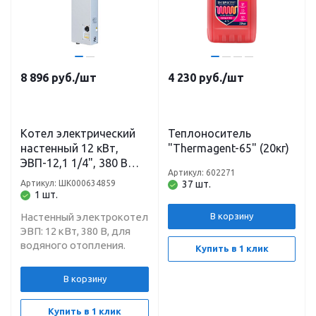
8 896
руб.
/шт
4 230
руб.
/шт
Котел электрический
Теплоноситель
настенный 12 кВт,
"Thermagent-65" (20кг)
ЭВП-12,1 1/4", 380 В
Артикул: 602271
Теплотех
Артикул: ШК000634859
37 шт.
1 шт.
Настенный электрокотел
В корзину
ЭВП: 12 кВт, 380 В, для
водяного отопления.
Купить в 1 клик
В корзину
Купить в 1 клик