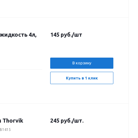
жидкость 4л,
145
руб.
/шт
В корзину
Купить в 1 клик
 Thorvik
245
руб.
/шт.
EB1415