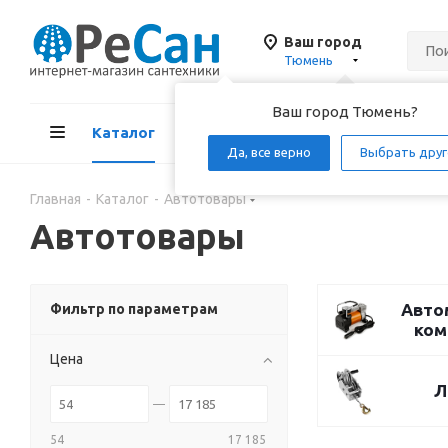
Ваш город
Тюмень
Ваш город Тюмень?
Каталог
Акции
Д
Да, все верно
Выбрать друг
Главная
-
Каталог
-
Автотовары
Автотовары
Авто
Фильтр по параметрам
ком
Цена
Л
54
17 185