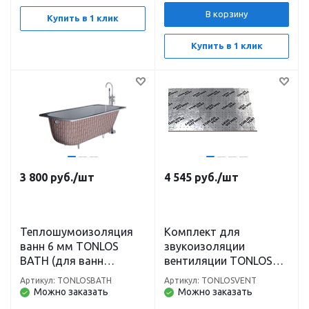
В корзину
Купить в 1 клик
Купить в 1 клик
3 800
руб.
/шт
4 545
руб.
/шт
Теплошумоизоляция
Комплект для
ванн 6 мм TONLOS
звукоизоляции
BATH (для ванн
вентиляции TONLOS
размером 180 x 80)
VENT
Артикул: TONLOSBATH
Артикул: TONLOSVENT
Можно заказать
Можно заказать