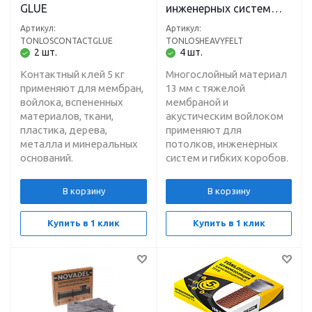
GLUE
инженерных систем
TONLOS HEAVY FELT
Артикул:
Артикул:
TONLOSCONTACTGLUE
TONLOSHEAVYFELT
2 шт.
4 шт.
Контактный клей 5 кг
Многослойный материал
применяют для мембран,
13 мм с тяжелой
войлока, вспененных
мембраной и
материалов, ткани,
акустическим войлоком
пластика, дерева,
применяют для
металла и минеральных
потолков, инженерных
оснований.
систем и гибких коробов.
В корзину
В корзину
Купить в 1 клик
Купить в 1 клик