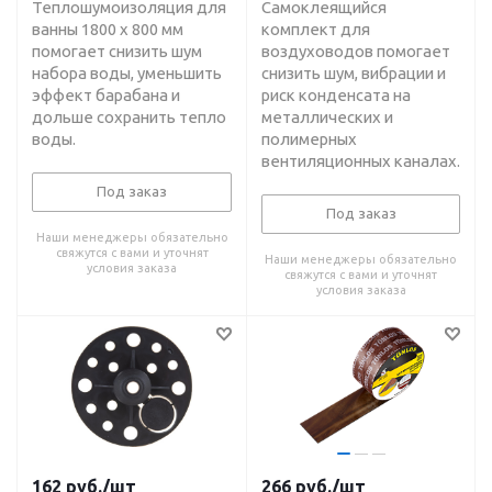
Теплошумоизоляция для
Самоклеящийся
ванны 1800 x 800 мм
комплект для
помогает снизить шум
воздуховодов помогает
набора воды, уменьшить
снизить шум, вибрации и
эффект барабана и
риск конденсата на
дольше сохранить тепло
металлических и
воды.
полимерных
вентиляционных каналах.
Под заказ
Под заказ
Наши менеджеры обязательно
свяжутся с вами и уточнят
Наши менеджеры обязательно
условия заказа
свяжутся с вами и уточнят
условия заказа
162
руб.
/шт
266
руб.
/шт