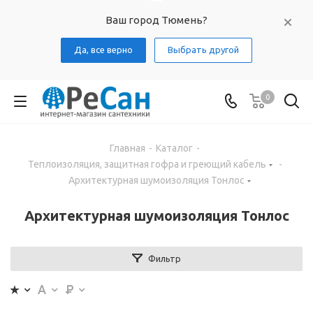
Ваш город Тюмень?
Да, все верно
Выбрать другой
0
Главная
-
Каталог
-
Теплоизоляция, защитная гофра и греющий кабель
-
Архитектурная шумоизоляция Тонлос
Архитектурная шумоизоляция Тонлос
Фильтр