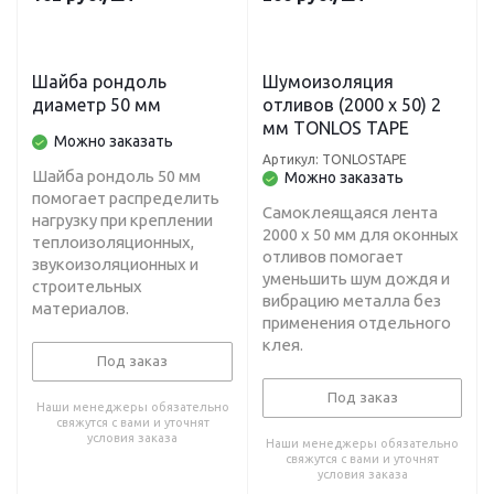
Шайба рондоль
Шумоизоляция
диаметр 50 мм
отливов (2000 x 50) 2
мм TONLOS TAPE
Можно заказать
Артикул: TONLOSTAPE
Шайба рондоль 50 мм
Можно заказать
помогает распределить
Самоклеящаяся лента
нагрузку при креплении
2000 x 50 мм для оконных
теплоизоляционных,
отливов помогает
звукоизоляционных и
уменьшить шум дождя и
строительных
вибрацию металла без
материалов.
применения отдельного
клея.
Под заказ
Под заказ
Наши менеджеры обязательно
свяжутся с вами и уточнят
условия заказа
Наши менеджеры обязательно
свяжутся с вами и уточнят
условия заказа