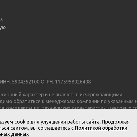
х
ную
ИНН: 5904352100 ОГРН: 1175958026408
мационный характер и не являются исчерпывающими.
димо обратиться к менеджерам компании по указанным н
я комплектации, технических характеристик, цветовых с
е является публичной офертой.
ьзуем cookie для улучшения работы сайта. Продолжая
ься сайтом, вы соглашаетесь с
Политикой обработки
ьных данных