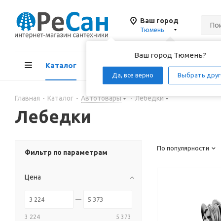
Ваш город
Тюмень
Ваш город Тюмень?
Каталог
Акции
Д
Да, все верно
Выбрать друг
Главная
-
Каталог
-
Автотовары
-
Лебедки
Лебедки
По популярности
Фильтр по параметрам
Цена
3 224
5 373