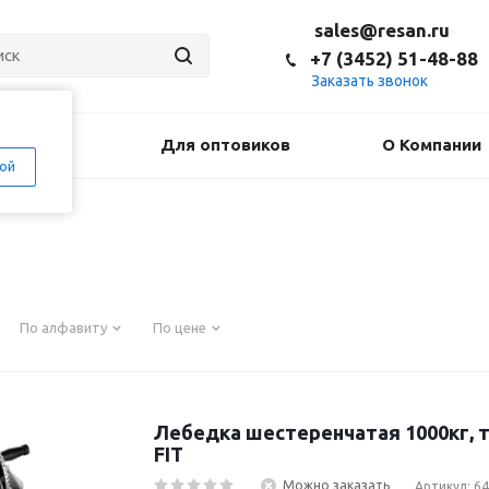
sales@resan.ru
+7 (3452) 51-48-88
Заказать звонок
оставка
Для оптовиков
О Компании
ой
По алфавиту
По цене
Лебедка шестеренчатая 1000кг, 
FIT
Можно заказать
Артикул: 6