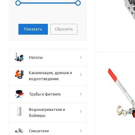
Сбросить
Насосы
Канализация, дренаж и
водоотведение
Трубы и фитинги
Водонагреватели и
бойлеры
Смесители