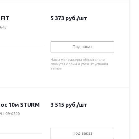
 FIT
5 373
руб.
/шт
4648
Под заказ
Наши менеджеры обязательно
свяжутся с вами и уточнят условия
заказа
рос 10м STURM
3 515
руб.
/шт
091-09-0800
Под заказ