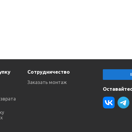
упку
Сотрудничество
Заказать монтаж
Оставайтес
озврата
ку
х