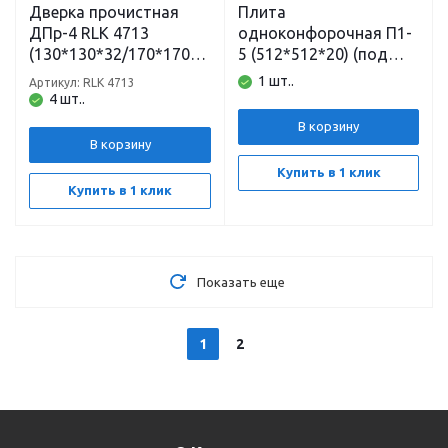
Дверка прочистная
Плита
ДПр-4 RLK 4713
одноконфорочная П1-
(130*130*32/170*170*7
5 (512*512*20) (под
2) неокрашенная
казан 8-10л)
1 шт..
Артикул: RLK 4713
Рубцовск
неокрашенная
4 шт..
Рубцовск
В корзину
В корзину
Купить в 1 клик
Купить в 1 клик
Показать еще
1
2