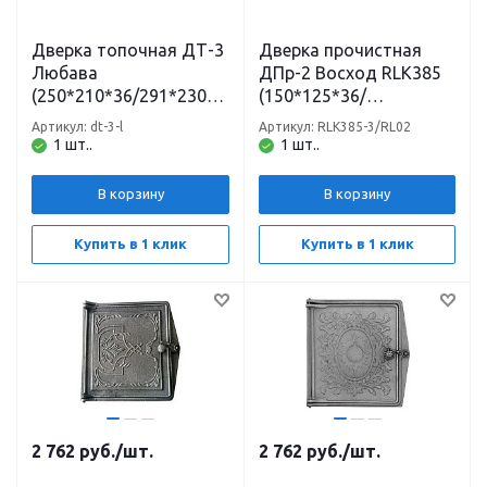
Дверка топочная ДТ-3
Дверка прочистная
Любава
ДПр-2 Восход RLK385
(250*210*36/291*230*6
(150*125*36/
7) неокрашенная
166*145*75)
Артикул: dt-3-l
Артикул: RLK385-3/RL02
Рубцовск
неокрашенная
1 шт..
1 шт..
Рубцовск
В корзину
В корзину
Купить в 1 клик
Купить в 1 клик
2 762
руб.
/шт.
2 762
руб.
/шт.