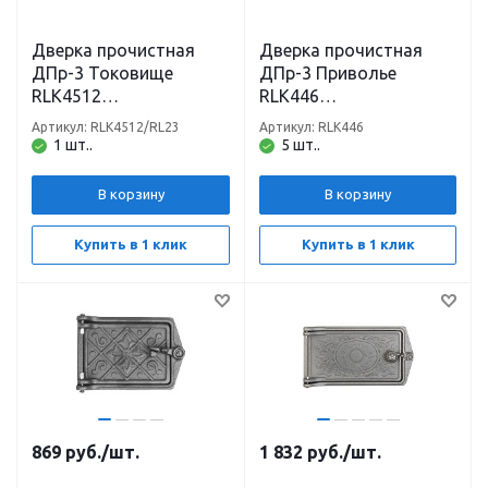
Дверка прочистная
Дверка прочистная
ДПр-3 Токовище
ДПр-3 Приволье
RLK4512
RLK446
(182*140*35/200*157,5*
(182*140*35/200*157,5
Артикул: RLK4512/RL23
Артикул: RLK446
54) неокрашенная
*54) неокрашенная
1 шт..
5 шт..
Рубцовск
Рубцовск
В корзину
В корзину
Купить в 1 клик
Купить в 1 клик
869
руб.
/шт.
1 832
руб.
/шт.