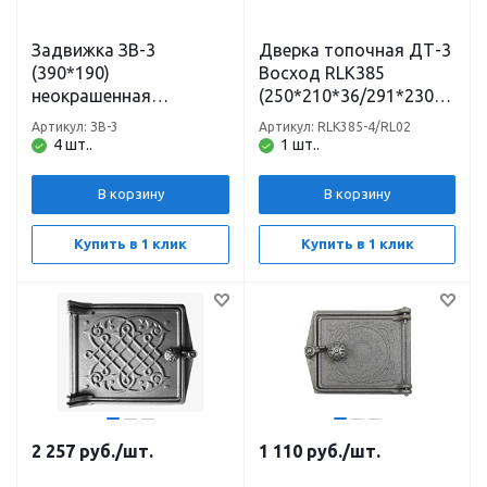
Задвижка ЗВ-3
Дверка топочная ДТ-3
(390*190)
Восход RLK385
неокрашенная
(250*210*36/291*230*6
Балезино
7) неокрашенная
Артикул: ЗВ-3
Артикул: RLK385-4/RL02
Рубцовск
4 шт..
1 шт..
В корзину
В корзину
Купить в 1 клик
Купить в 1 клик
2 257
руб.
/шт.
1 110
руб.
/шт.