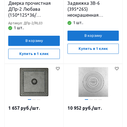
Дверка прочистная
Задвижка ЗВ-6
ДПр-2 Любава
(395*265)
(150*125*36/
неокрашенная
166*145*75)
Балезино
1 шт..
Артикул: ДПр-2/RL03
неокрашенная
1 шт..
Рубцовск
В корзину
В корзину
Купить в 1 клик
Купить в 1 клик
1 657
руб.
/шт.
10 952
руб.
/шт.