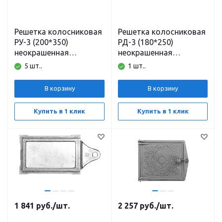
Решетка колосниковая
Решетка колосниковая
РУ-3 (200*350)
РД-3 (180*250)
неокрашенная
неокрашенная
Балезино
Балезино
5 шт..
1 шт..
В корзину
В корзину
Купить в 1 клик
Купить в 1 клик
1 841
руб.
/шт.
2 257
руб.
/шт.