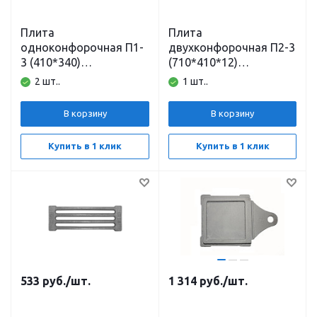
Плита
Плита
одноконфорочная П1-
двухконфорочная П2-3
3 (410*340)
(710*410*12)
неокрашенная
неокрашенная
2 шт..
1 шт..
Балезино
Балезино
В корзину
В корзину
Купить в 1 клик
Купить в 1 клик
533
руб.
/шт.
1 314
руб.
/шт.