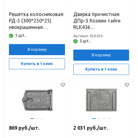
Решетка колосниковая
Дверка прочистная
РД-5 (300*250*25)
ДПр-3 Хозяин тайги
неокрашенная
RLK436
Рубцовск
(182*140*35/200*157,5
1 шт..
Артикул: RLK436
*54) неокрашенная
5 шт..
Рубцовск
В корзину
В корзину
Купить в 1 клик
Купить в 1 клик
869
руб.
/шт.
2 031
руб.
/шт.