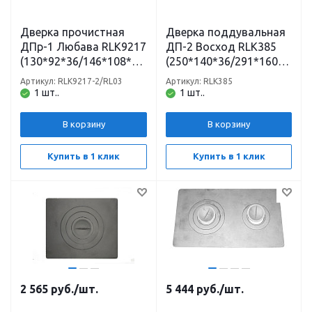
Дверка прочистная
Дверка поддувальная
ДПр-1 Любава RLK9217
ДП-2 Восход RLK385
(130*92*36/146*108*75
(250*140*36/291*160*6
) неокрашенная
7) неокрашенная
Артикул: RLK9217-2/RL03
Артикул: RLK385
Рубцовск
Рубцовск
1 шт..
1 шт..
В корзину
В корзину
Купить в 1 клик
Купить в 1 клик
2 565
руб.
/шт.
5 444
руб.
/шт.