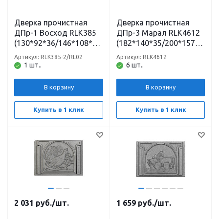
Дверка прочистная
Дверка прочистная
ДПр-1 Восход RLK385
ДПр-3 Марал RLK4612
(130*92*36/146*108*75
(182*140*35/200*157,5
) неокрашенная
*54) неокрашенная
Артикул: RLK385-2/RL02
Артикул: RLK4612
Рубцовск
Рубцовск
1 шт..
6 шт..
В корзину
В корзину
Купить в 1 клик
Купить в 1 клик
2 031
руб.
/шт.
1 659
руб.
/шт.