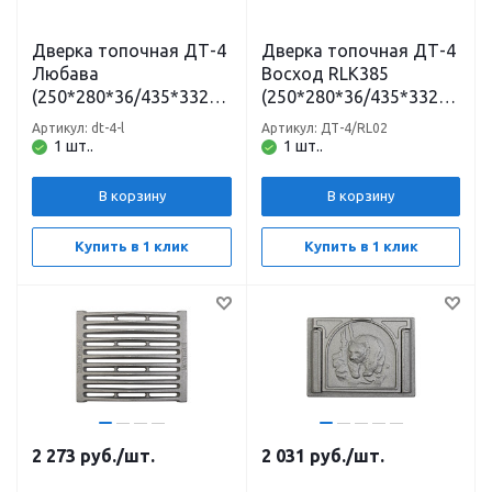
Дверка топочная ДТ-4
Дверка топочная ДТ-4
Любава
Восход RLK385
(250*280*36/435*332*9
(250*280*36/435*332*9
2) неокрашенная
2) неокрашенная
Артикул: dt-4-l
Артикул: ДТ-4/RL02
Рубцовск
Рубцовск
1 шт..
1 шт..
В корзину
В корзину
Купить в 1 клик
Купить в 1 клик
2 273
руб.
/шт.
2 031
руб.
/шт.