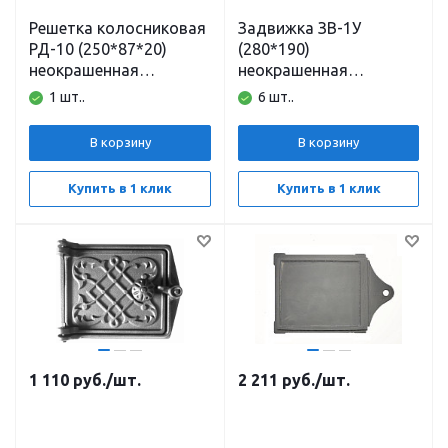
Решетка колосниковая
Задвижка ЗВ-1У
РД-10 (250*87*20)
(280*190)
неокрашенная
неокрашенная
Рубцовск
Балезино
1 шт..
6 шт..
В корзину
В корзину
Купить в 1 клик
Купить в 1 клик
1 110
руб.
/шт.
2 211
руб.
/шт.