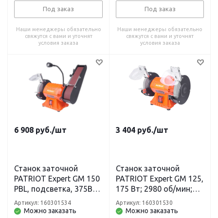
адаптер на круги 32 мм
Под заказ
Под заказ
Наши менеджеры обязательно
Наши менеджеры обязательно
свяжутся с вами и уточнят
свяжутся с вами и уточнят
условия заказа
условия заказа
6 908
руб.
/шт
3 404
руб.
/шт
Станок заточной
Станок заточной
PATRIOT Expert GM 150
PATRIOT Expert GM 125,
PBL, подсветка, 375Вт,
175 Вт; 2980 об/мин;
2980об/мин, 150мм
125 мм диск: А36/ А60
Артикул: 160301534
Артикул: 160301530
диск, 36/80 зерн,
зерн; посадочный
Можно заказать
Можно заказать