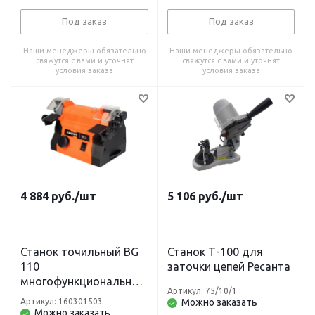
шлифлента 50x686мм,
12.7мм, асинхронный,
посадочный 12.7мм,
адаптер на круги 32 мм
Под заказ
Под заказ
асинхронный, адаптер
на круги 32 мм
Наши менеджеры обязательно
Наши менеджеры обязательно
свяжутся с вами и уточнят
свяжутся с вами и уточнят
условия заказа
условия заказа
4 884
руб.
/шт
5 106
руб.
/шт
Станок точильный BG
Станок Т-100 для
110
заточки цепей Ресанта
многофункциональный
Артикул: 75/10/1
100 Вт PATRIOT
Артикул: 160301503
Можно заказать
Можно заказать