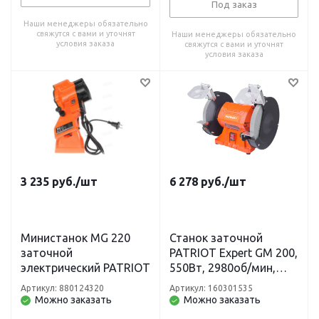
Под заказ
Наши менеджеры обязательно
свяжутся с вами и уточнят
Наши менеджеры обязательно
условия заказа
свяжутся с вами и уточнят
условия заказа
3 235
руб.
/шт
6 278
руб.
/шт
Министанок MG 220
Станок заточной
заточной
PATRIOT Expert GM 200,
электрический PATRIOT
550Вт, 2980об/мин,
200мм диск, А36/А60
Артикул: 880124320
Артикул: 160301535
зерн, посадочный 16
Можно заказать
Можно заказать
мм, асинхронный,