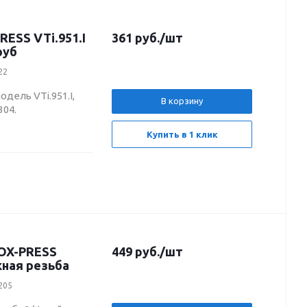
RESS VTi.951.I
361
руб.
/шт
руб
22
одель VTi.951.I,
В корзину
304.
Купить в 1 клик
NOX-PRESS
449
руб.
/шт
жная резьба
2205