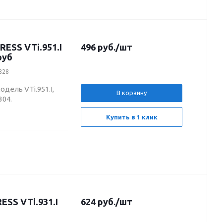
RESS VTi.951.I
496
руб.
/шт
руб
2828
одель VTi.951.I,
В корзину
304.
Купить в 1 клик
ESS VTi.931.I
624
руб.
/шт