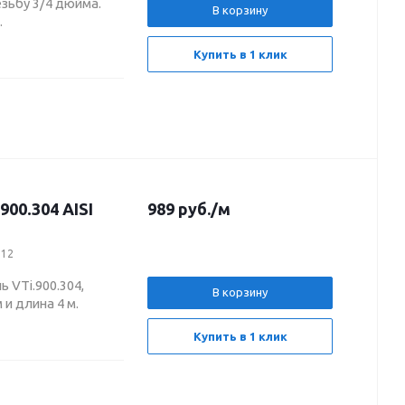
зьбу 3/4 дюйма.
В корзину
.
Купить в 1 клик
00.304 AISI
989
руб.
/м
812
 VTi.900.304,
В корзину
 и длина 4 м.
Купить в 1 клик