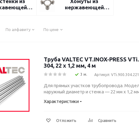
стенки из
Хомуты из
жавеющей
нержавеющей
стали
стали
По алфавиту
По цене
Труба VALTEC VT.INOX-PRESS VTi.9
304, 22 x 1,2 мм, 4 м
3 м.
Артикул: VTi.900.304.22
Для прямых участков трубопровода. Модель
наружный диаметр и стенка — 22 мм x 1,2 мм
Характеристики
Отложить
Сравнить