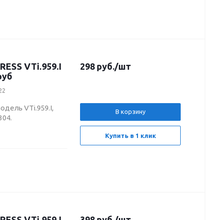
RESS VTi.959.I
298
руб.
/шт
руб
22
одель VTi.959.I,
В корзину
304.
Купить в 1 клик
RESS VTi.959.I
398
руб.
/шт