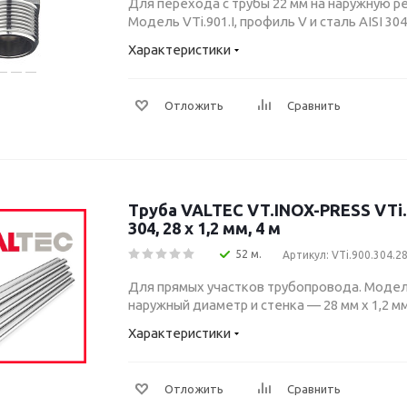
Для перехода с трубы 22 мм на наружную ре
Модель VTi.901.I, профиль V и сталь AISI 304
Характеристики
Отложить
Сравнить
Труба VALTEC VT.INOX-PRESS VTi.9
304, 28 x 1,2 мм, 4 м
52 м.
Артикул: VTi.900.304.2
Для прямых участков трубопровода. Модель
наружный диаметр и стенка — 28 мм x 1,2 мм
Характеристики
Отложить
Сравнить