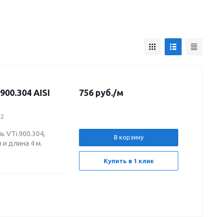
00.304 AISI
756
руб.
/м
12
 VTi.900.304,
В корзину
 и длина 4 м.
Купить в 1 клик