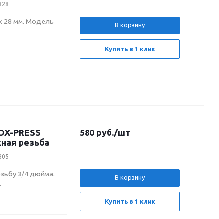
2828
x 28 мм. Модель
В корзину
Купить в 1 клик
NOX-PRESS
580
руб.
/шт
жная резьба
2805
зьбу 3/4 дюйма.
В корзину
.
Купить в 1 клик