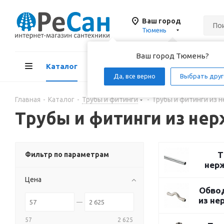
Ваш город
Тюмень
Ваш город Тюмень?
Каталог
Акции
Д
Да, все верно
Выбрать друг
Главная
-
Каталог
-
Трубы и фитинги
-
Трубы и фитинги из 
Трубы и фитинги из не
Т
Фильтр по параметрам
нер
Цена
Обво
из н
57
2 625