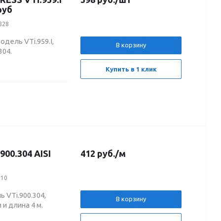
руб
2828
одель VTi.959.I,
В корзину
304.
Купить в 1 клик
00.304 AISI
412
руб.
/м
510
 VTi.900.304,
В корзину
 и длина 4 м.