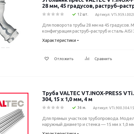
28 мм, 45 градусов, раструб–раст
12 шт.
Артикул: VTi.959.I.00
Для поворота трубы 28 мм на 45 градусов. М
конфигурация раструб–раструб и сталь AISI 
Характеристики
Отложить
Сравнить
Труба VALTEC VT.INOX-PRESS VTi.9
304, 15 x 1,0 мм, 4 м
36 м.
Артикул: VTi.900.304.1
Для прямых участков трубопровода. Модель
наружный диаметр и стенка — 15 мм x 1,0 мм
Характеристики