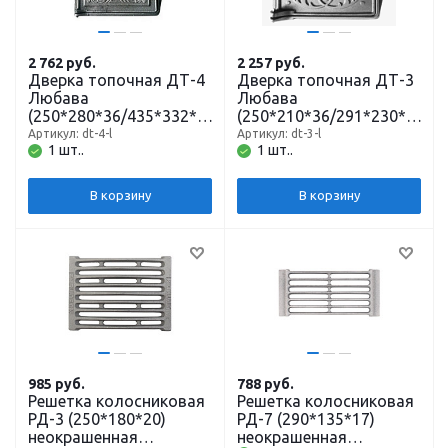
2 762
руб.
2 257
руб.
Дверка топочная ДТ-4
Дверка топочная ДТ-3
Любава
Любава
(250*280*36/435*332*92)
(250*210*36/291*230*67)
неокрашенная Рубцовск
неокрашенная Рубцовск
Артикул: dt-4-l
Артикул: dt-3-l
1 шт..
1 шт..
В корзину
В корзину
985
руб.
788
руб.
Решетка колосниковая
Решетка колосниковая
РД-3 (250*180*20)
РД-7 (290*135*17)
неокрашенная
неокрашенная