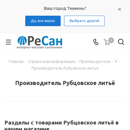
Ваш город Тюмень?
Да, все верно
Выбрать другой
0
Главная
-
Справочная информация
-
Производители
-
Р
-
Производитель Рубцовское литьё
Производитель Рубцовское литьё
Разделы с товарами Рубцовское литьё в
нашем магазине