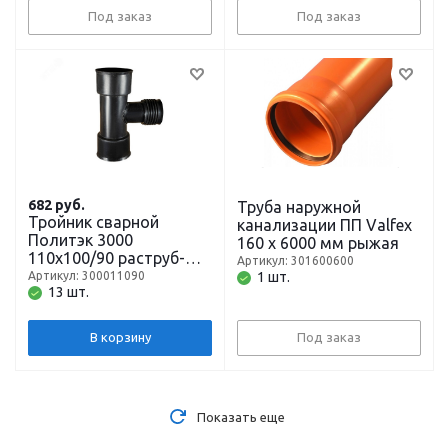
Под заказ
Под заказ
682
руб.
Труба наружной
Тройник сварной
канализации ПП Valfex
Политэк 3000
160 х 6000 мм рыжая
110х100/90 раструб-
Артикул: 301600600
раструб
Артикул: 300011090
1 шт.
13 шт.
В корзину
Под заказ
Показать еще