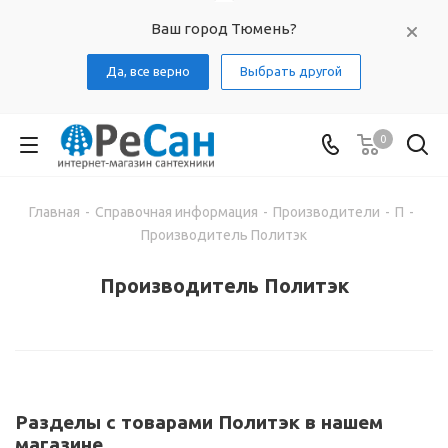
Ваш город Тюмень?
Да, все верно
Выбрать другой
0
Главная
-
Справочная информация
-
Производители
-
П
-
Производитель Политэк
Производитель Политэк
Разделы с товарами Политэк в нашем
магазине