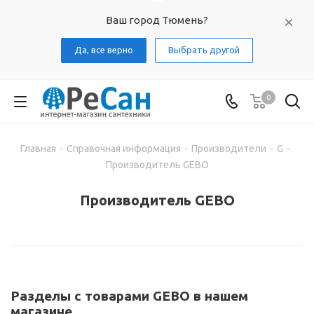
Ваш город Тюмень?
Да, все верно
Выбрать другой
0
Главная
-
Справочная информация
-
Производители
-
G
-
Производитель GEBO
Производитель GEBO
Разделы с товарами GEBO в нашем
магазине