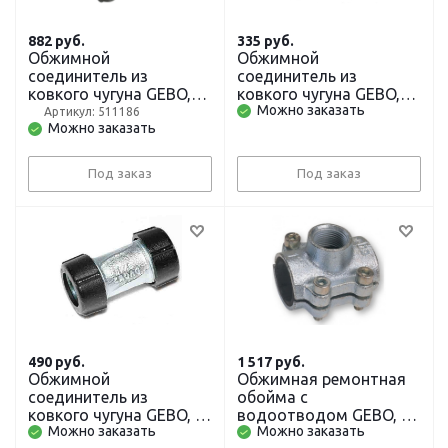
882
руб.
335
руб.
Обжимной
Обжимной
соединитель из
соединитель из
ковкого чугуна GEBO,
ковкого чугуна GEBO,
Можно заказать
3/4 дюйма, ц/г
1/2 дюйма, ц/ц
Артикул: 511186
Можно заказать
Под заказ
Под заказ
490
руб.
1 517
руб.
Обжимной
Обжимная ремонтная
соединитель из
обойма с
ковкого чугуна GEBO, 1
водоотводом GEBO, 1
Можно заказать
Можно заказать
дюйм, ц/ц
дюйм x внутренняя