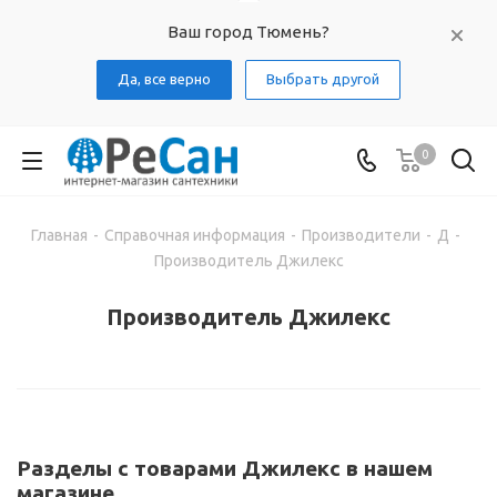
Ваш город Тюмень?
Да, все верно
Выбрать другой
0
Главная
-
Справочная информация
-
Производители
-
Д
-
Производитель Джилекс
Производитель Джилекс
Разделы с товарами Джилекс в нашем
магазине