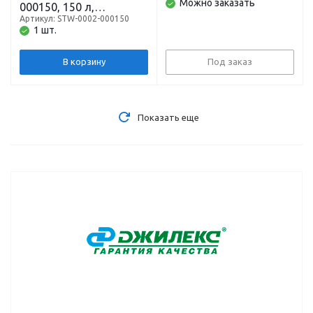
Можно заказать
000150, 150 л,
вертикальный,
Артикул: STW-0002-000150
1 шт.
подключение 1 дюйм,
10 бар
В корзину
Под заказ
Показать еще