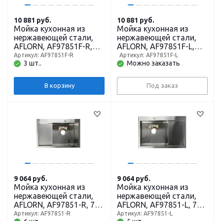
10 881
руб.
10 881
руб.
Мойка кухонная из
Мойка кухонная из
нержавеющей стали,
нержавеющей стали,
AFLORN, AF97851F-R,
AFLORN, AF97851F-L,
780 x 510 мм, врезная,
780 x 510 мм, врезная,
Артикул: AF97851F-R
Артикул: AF97851F-L
3 шт..
Можно заказать
правая, толщина 3,0
левая, толщина 3,0 мм,
мм, графит
графит
В корзину
Под заказ
9 064
руб.
9 064
руб.
Мойка кухонная из
Мойка кухонная из
нержавеющей стали,
нержавеющей стали,
AFLORN, AF97851-R, 780
AFLORN, AF97851-L, 780
x 510 мм, врезная,
x 510 мм, врезная,
Артикул: AF97851-R
Артикул: AF97851-L