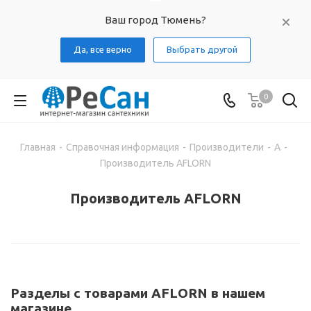
Ваш город Тюмень?
Да, все верно
Выбрать другой
0
Главная
-
Справочная информация
-
Производители
-
A
-
Производитель AFLORN
Производитель AFLORN
Разделы с товарами AFLORN в нашем
магазине