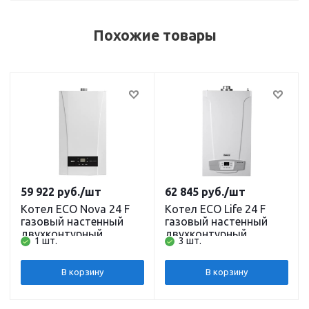
Похожие товары
59 922
руб.
/шт
62 845
руб.
/шт
Котел ECO Nova 24 F
Котел ECO Life 24 F
газовый настенный
газовый настенный
двухконтурный
двухконтурный
1 шт.
3 шт.
закрытая камера
закрытая камера
сгорания 24 кВт Baxi
сгорания 24 кВт Baxi
NEW
В корзину
В корзину