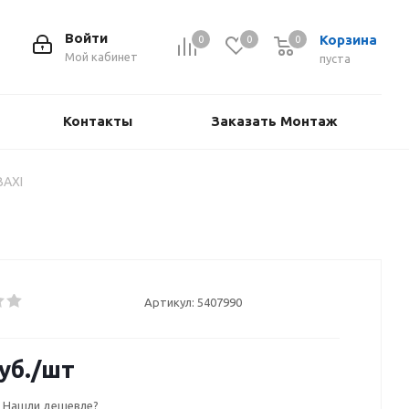
Войти
Корзина
0
0
0
Мой кабинет
пуста
Контакты
Заказать Монтаж
BAXI
Артикул:
5407990
уб.
/шт
Нашли дешевле?