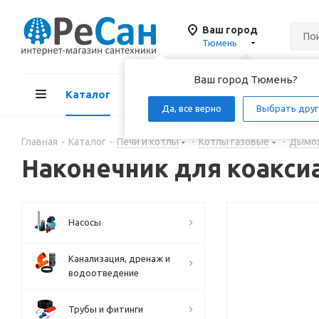
Ваш город
Тюмень
Ваш город Тюмень?
Каталог
Акции
Д
Да, все верно
Выбрать друг
Главная
-
Каталог
-
Печи и котлы
-
Котлы газовые
-
Дымох
Наконечник для коакси
Насосы
Канализация, дренаж и
водоотведение
Трубы и фитинги