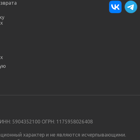
озврата
ку
х
х
ную
ИНН: 5904352100 ОГРН: 1175958026408
мационный характер и не являются исчерпывающими.