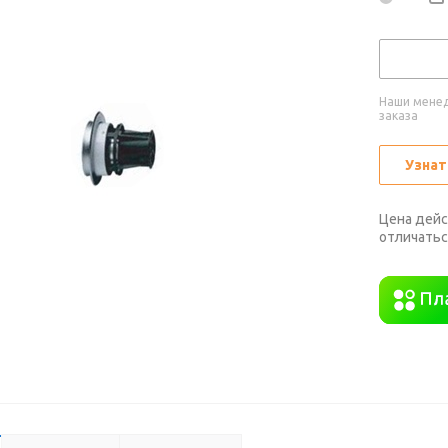
Наши менед
заказа
Узнат
Цена дейс
отличатьс