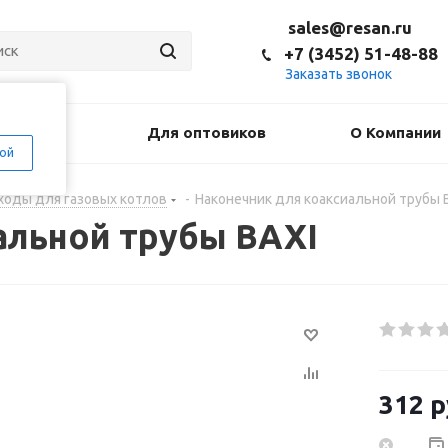
sales@resan.ru
+7 (3452) 51-48-88
Заказать звонок
оставка
Для оптовиков
О Компании
ой
оды для газовых котлов
-
Наконечник для коаксиальной трубы 
альной трубы BAXI
312
р