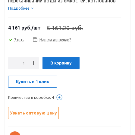
перекачивании воды из емкостей, котлованов
и...
Подробнее
5 161.20 руб.
4 161
руб.
/шт
7 шт.
Нашли дешевле?
В корзину
Купить в 1 клик
Количество в коробке:
4
Узнать оптовую цену