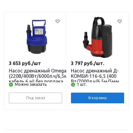
3 653
руб.
/шт
3 797
руб.
/шт.
Насос дренажный Omega 40 LL
Насос дренажный Д-
(220В/400Вт/6000л.ч/6,5м/3мм/
КОМБИ-116-6,5 (400
кабель 6 м) без поплака
Вт/7000л.ч/6,5м/5мм/
Можно заказать
1 шт.
BELAMOS
кабель 6 м/встроенный
поплавок) (FSCP-400)
JEMIX
Под заказ
В корзину