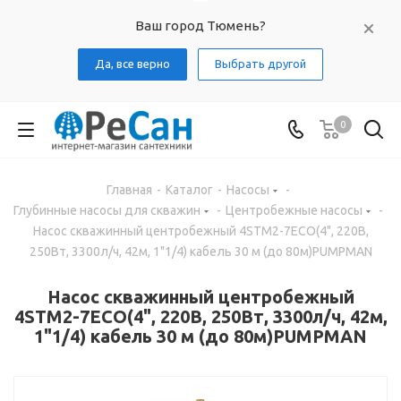
Ваш город Тюмень?
Да, все верно
Выбрать другой
0
Главная
-
Каталог
-
Насосы
-
Глубинные насосы для скважин
-
Центробежные насосы
-
Насос скважинный центробежный 4STM2-7ECO(4", 220В,
250Вт, 3300л/ч, 42м, 1"1/4) кабель 30 м (до 80м)PUMPMAN
Насос скважинный центробежный
4STM2-7ECO(4", 220В, 250Вт, 3300л/ч, 42м,
1"1/4) кабель 30 м (до 80м)PUMPMAN