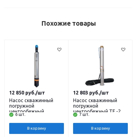
Похожие товары
12 850
руб.
/шт
12 803
руб.
/шт
Насос скважинный
Насос скважинный
погружной
погружной
центробежный
центробежный TF -25
6 шт.
7 шт.
ВОДОМЕТ 55/35 (98
(4", 220В, 550Вт,
мм, 220В, 460Вт, 55 л/
3500л/ч, 28м) кабель
мин, 35м) кабель 10 м.
16 м. BELAMOS
В корзину
В корзину
ДЖИЛЕКС