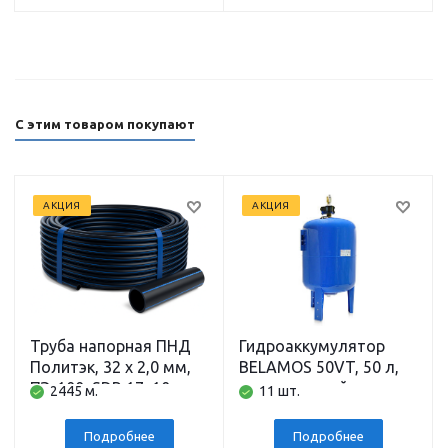
С этим товаром покупают
АКЦИЯ
АКЦИЯ
Труба напорная ПНД
Гидроаккумулятор
Политэк, 32 x 2,0 мм,
BELAMOS 50VT, 50 л,
ПЭ-100, SDR 17, 10 атм,
вертикальный
2445 м.
11 шт.
200 м
напольный,
подключение 1 дюйм
Подробнее
Подробнее