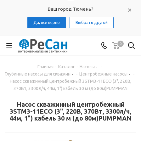
Ваш город Тюмень?
Да, все верно
Выбрать другой
0
Главная
-
Каталог
-
Насосы
-
Глубинные насосы для скважин
-
Центробежные насосы
-
Насос скважинный центробежный 3STM3-11ECO (3", 220В,
370Вт, 3300л/ч, 44м, 1") кабель 30 м (до 80м)PUMPMAN
Насос скважинный центробежный
3STM3-11ECO (3", 220В, 370Вт, 3300л/ч,
44м, 1") кабель 30 м (до 80м)PUMPMAN