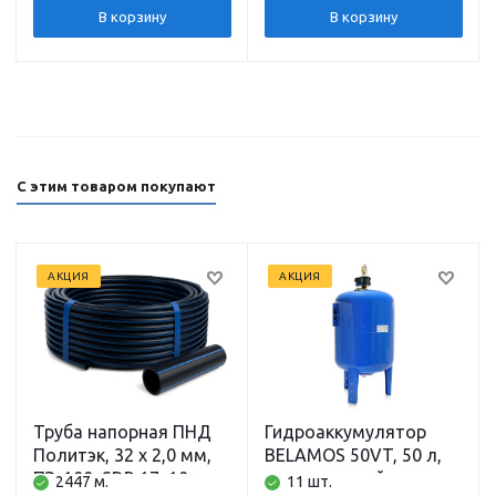
кабель 50 м ДЖИЛЕКС
1800Вт, 110 л/мин,
В корзину
В корзину
110м) кабель 70 м.
ДЖИЛЕКС
С этим товаром покупают
АКЦИЯ
АКЦИЯ
Труба напорная ПНД
Гидроаккумулятор
Политэк, 32 x 2,0 мм,
BELAMOS 50VT, 50 л,
ПЭ-100, SDR 17, 10 атм,
вертикальный
2447 м.
11 шт.