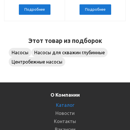
200 м
напольный,
подключение 1 дюйм
Подробнее
Подробнее
Этот товар из подборок
Насосы
Насосы для скважин глубинные
Центробежные насосы
О Компании
Каталог
Новости
Контакты
Вакансии