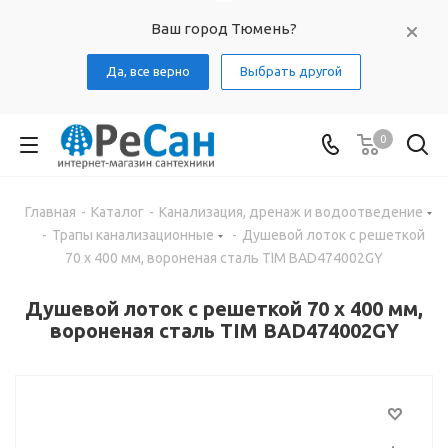
Ваш город Тюмень?
Да, все верно
Выбрать другой
0
Главная
-
Каталог
-
Канализация, дренаж и водоотведение
-
Трапы канализационные
-
Душевой лоток с решеткой
70 х 400 мм, вороненая сталь TIM BAD474002GY
Душевой лоток с решеткой 70 х 400 мм,
вороненая сталь TIM BAD474002GY