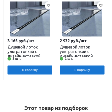
3 165
руб.
/шт
2 932
руб.
/шт
Душевой лоток
Душевой лоток
ультратонкий с
ультратонкий с
дизайн-вставкой
дизайн-вставкой
3 шт.
2 шт.
(комбинированный
(комбинированный
затвор) 70 х 600 мм
затвор) 70 х 500 мм
Zeissler ZSt.1141.6002
Zeissler ZSt.1141.5002
В корзину
В корзину
Этот товар из подборок