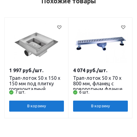
Похожие товары
1 997
руб.
/шт.
4 074
руб.
/шт.
Трап-лоток 50 х 150 х
Трап-лоток 50 х 70 х
150 мм под плитку
800 мм, фланец с
горизонталный,
поворотным фланцем.
7 шт.
6 шт.
комбинированный
комбинированный
затвор, нержавеющая
затвор, нержавеющая
сталь BAD451502 TIM
сталь BAD538002
В корзину
В корзину
Zeissler