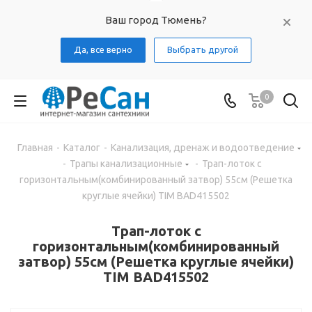
Ваш город Тюмень?
Да, все верно
Выбрать другой
0
Главная
-
Каталог
-
Канализация, дренаж и водоотведение
-
Трапы канализационные
-
Трап-лоток с
горизонтальным(комбинированный затвор) 55см (Решетка
круглые ячейки) TIM BAD415502
Трап-лоток с
горизонтальным(комбинированный
затвор) 55см (Решетка круглые ячейки)
TIM BAD415502