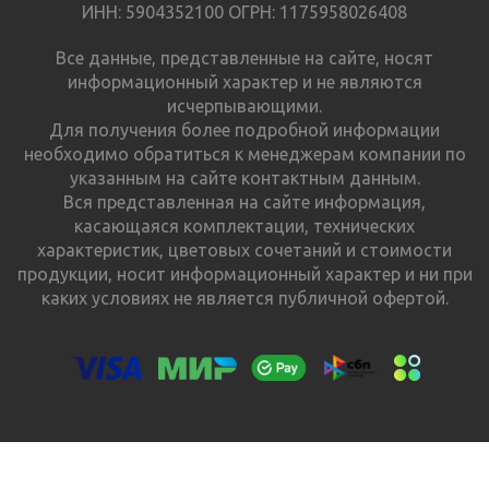
ИНН: 5904352100 ОГРН: 1175958026408
Все данные, представленные на сайте, носят
информационный характер и не являются
исчерпывающими.
Для получения более подробной информации
необходимо обратиться к менеджерам компании по
указанным на сайте контактным данным.
Вся представленная на сайте информация,
касающаяся комплектации, технических
характеристик, цветовых сочетаний и стоимости
продукции, носит информационный характер и ни при
каких условиях не является публичной офертой.