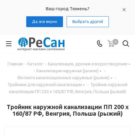
Ваш город Тюмень?
Да, все верно
Выбрать другой
0
Главная
-
Каталог
-
Канализация, дренаж и водоотведение
-
Канализация наружная (рыжие)
-
Фитинги канализационные наружные (рыжие)
-
Тройники для наружной канализации
-
Тройник наружной
канализации ПП 200 х 160/87 РФ, Венгрия, Польша (рыжий)
Тройник наружной канализации ПП 200 х
160/87 РФ, Венгрия, Польша (рыжий)