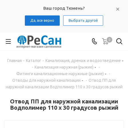
Ваш город Тюмень?
Да, все верно
Выбрать другой
0
Главная
-
Каталог
-
Канализация, дренаж и водоотведение
-
Канализация наружная (рыжие)
-
Фитинги канализационные наружные (рыжие)
-
Отводы для наружной канализации
-
Отвод ПП для
наружной канализации Водполимер 110 х 30 градусов рыжий
Отвод ПП для наружной канализации
Водполимер 110 х 30 градусов рыжий