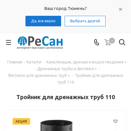
Ваш город Тюмень?
Да, все верно
Выбрать другой
0
Главная
-
Каталог
-
Канализация, дренаж и водоотведение
-
Дренажные трубы и фитинги
-
Фитинги для дренажных труб
-
Тройник для дренажных
труб 110
Тройник для дренажных труб 110
АКЦИЯ