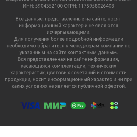
ИНН: 5904352100 ОГРН: 1175958026408
Все данные, представленные на сайте, носят
информационный характер и не являются
исчерпывающими.
Для получения более подробной информации
необходимо обратиться к менеджерам компании по
указанным на сайте контактным данным.
Вся представленная на сайте информация,
касающаяся комплектации, технических
характеристик, цветовых сочетаний и стоимости
продукции, носит информационный характер и ни при
каких условиях не является публичной офертой.