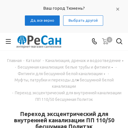
Ваш город Тюмень?
Да, все верно
Выбрать другой
0
Главная
-
Каталог
-
Канализация, дренаж и водоотведение
-
Бесшумная канализация: белые трубы и фитинги
-
Фитинги для бесшумной белой канализации
-
Муфты, патрубки и переходы для бесшумной белой
канализации
-
Переход эксцентрический для внутренней канализации
ПП 110/50 бесшумная Политэк
Переход эксцентрический для
внутренней канализации ПП 110/50
бесшумная Политэк